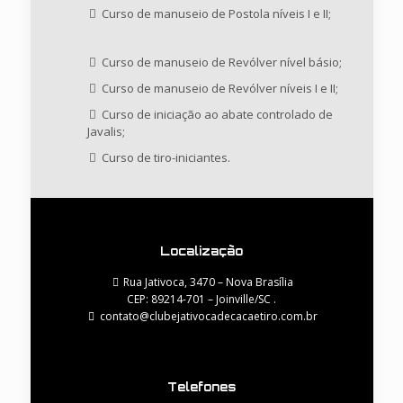
Curso de manuseio de Postola níveis I e II;
Curso de manuseio de Revólver nível básio;
Curso de manuseio de Revólver níveis I e II;
Curso de iniciação ao abate controlado de
Javalis;
Curso de tiro-iniciantes.
Localização
Rua Jativoca, 3470 – Nova Brasília
CEP: 89214-701 – Joinville/SC .
contato@clubejativocadecacaetiro.com.br
Telefones