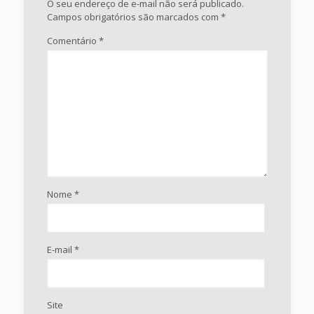
O seu endereço de e-mail não será publicado.
Campos obrigatórios são marcados com
*
Comentário
*
Nome
*
E-mail
*
Site